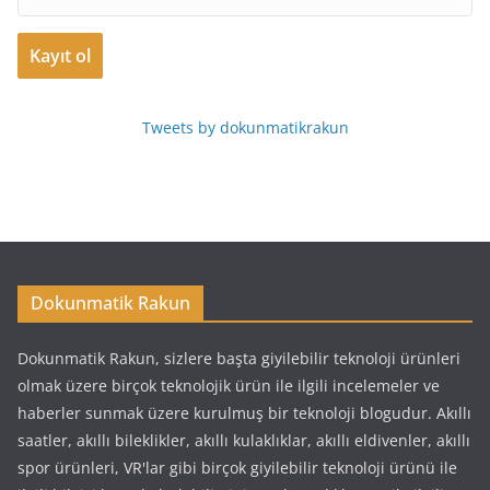
Tweets by dokunmatikrakun
Dokunmatik Rakun
Dokunmatik Rakun, sizlere başta giyilebilir teknoloji ürünleri
olmak üzere birçok teknolojik ürün ile ilgili incelemeler ve
haberler sunmak üzere kurulmuş bir teknoloji blogudur. Akıllı
saatler, akıllı bileklikler, akıllı kulaklıklar, akıllı eldivenler, akıllı
spor ürünleri, VR'lar gibi birçok giyilebilir teknoloji ürünü ile