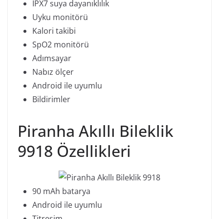
IPX7 suya dayanıklılık
Uyku monitörü
Kalori takibi
SpO2 monitörü
Adımsayar
Nabız ölçer
Android ile uyumlu
Bildirimler
Piranha Akıllı Bileklik
9918 Özellikleri
90 mAh batarya
Android ile uyumlu
Titreşim