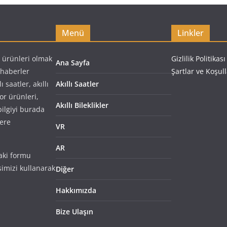
Menü
Linkler
i ürünleri olmak
Gizlilik Politikası
Ana Sayfa
e haberler
Şartlar ve Koşul
saatler, akıllı
Akıllı Saatler
spor ürünleri,
Akıllı Bileklikler
 bilgiyi burada
lere
VR
AR
aki formu
imizi kullanarak
Diğer
Hakkımızda
Bize Ulaşın