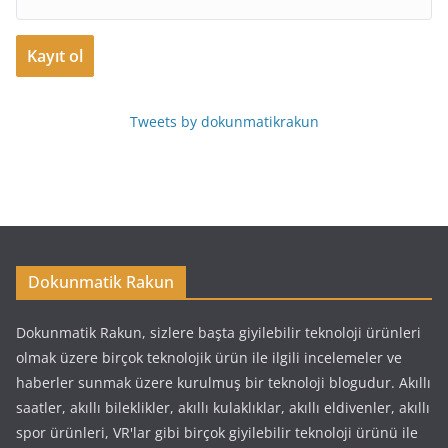
Tweets by dokunmatikrakun
Dokunmatik Rakun
Dokunmatik Rakun, sizlere başta giyilebilir teknoloji ürünleri
olmak üzere birçok teknolojik ürün ile ilgili incelemeler ve
haberler sunmak üzere kurulmuş bir teknoloji blogudur. Akıllı
saatler, akıllı bileklikler, akıllı kulaklıklar, akıllı eldivenler, akıllı
spor ürünleri, VR'lar gibi birçok giyilebilir teknoloji ürünü ile