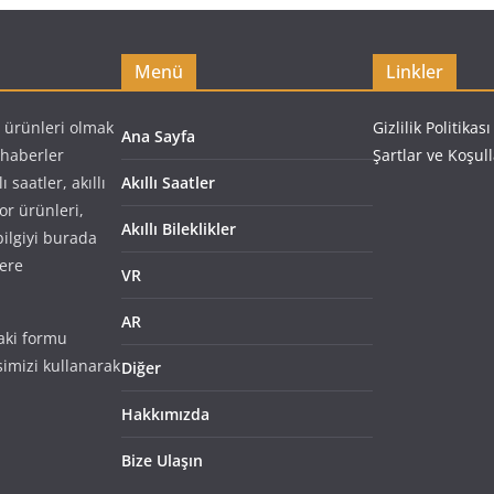
Menü
Linkler
i ürünleri olmak
Gizlilik Politikası
Ana Sayfa
e haberler
Şartlar ve Koşul
saatler, akıllı
Akıllı Saatler
spor ürünleri,
Akıllı Bileklikler
 bilgiyi burada
lere
VR
AR
aki formu
imizi kullanarak
Diğer
Hakkımızda
Bize Ulaşın