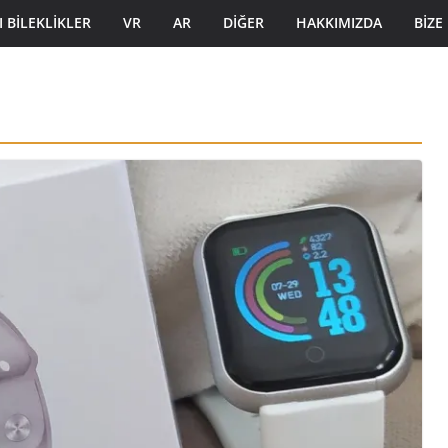
I BILEKLIKLER
VR
AR
DIĞER
HAKKIMIZDA
BIZE