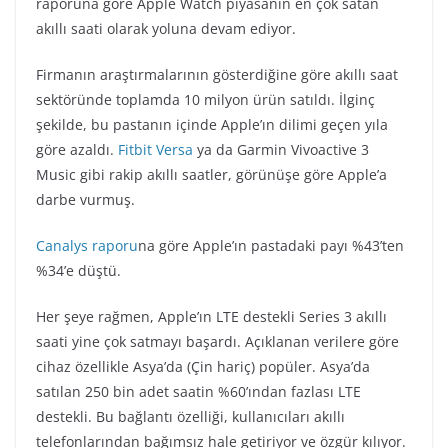
raporuna göre Apple Watch piyasanın en çok satan
akıllı saati olarak yoluna devam ediyor.
Firmanın araştırmalarının gösterdiğine göre akıllı saat
sektöründe toplamda 10 milyon ürün satıldı. İlginç
şekilde, bu pastanın içinde Apple’ın dilimi geçen yıla
göre azaldı.
Fitbit Versa
ya da Garmin Vivoactive 3
Music gibi rakip akıllı saatler, görünüşe göre Apple’a
darbe vurmuş.
Canalys raporu
na göre Apple’ın pastadaki payı %43’ten
%34’e düştü.
Her şeye rağmen, Apple’ın LTE destekli Series 3 akıllı
saati yine çok satmayı başardı. Açıklanan verilere göre
cihaz özellikle Asya’da (Çin hariç) popüler. Asya’da
satılan 250 bin adet saatin %60’ından fazlası LTE
destekli. Bu bağlantı özelliği, kullanıcıları akıllı
telefonlarından bağımsız hale getiriyor ve özgür kılıyor.