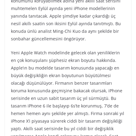
konumunu koruyabilmek adına yeni akıllı saat serisini
muhtemelen Eylül ayında yeni iPhone modellerinin
yanında tanıtacak. Apple şimdiye kadar çıkardığı üç
nesil akıllı saatin son ikisini Eylül ayında tanıtmıştı. Bu
konuda ünlü analist Ming-Chi Kuo da aynı şekilde bir
sonbahar güncellemesini öngörüyor.
Yeni Apple Watch modelinde gelecek olan yeniliklerin
en çok konuşulanı şüphesiz ekran boyutu hakkında.
Apple’ın bu modelde tasarım konusunda yapacağı en
büyük değişikliğin ekran boyutunun büyütülmesi
olacağı düşünülüyor. Firmanın benzer tasarımları
koruma konusunda geçmişine bakacak olursak, iPhone
serisinde en uzun sabit tasarım üç yıl sürmüştü. Bu
tasarım iPhone 6 ile başlayıp 6s’te korunmuş, 7’de de
hemen hemen aynı şekilde yer almıştı. Firma sonraki yıl
iPhone X’i piyasaya sürerek ciddi bir tasarım değişikliği
yaptı. Akıllı saat serisinde bu yıl ciddi bir değişiklik