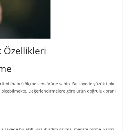
 Özellikleri
çme
lp ritmi (nabız) ölçme sensörüne sahip. Bu sayede yüzük tıpkı
minizi ölçebilmekte. Değerlendirmelere göre ürün doğruluk oranı
u sayede bu akıllı yüzük adım sayma, mesafe ölçme, kalori