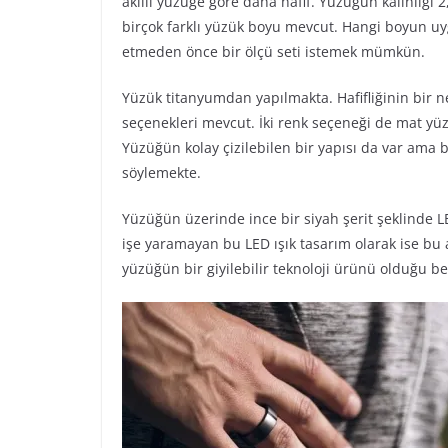
akıllı yüzüğe göre daha hafif. Yüzüğün kalınlığı 
birçok farklı yüzük boyu mevcut. Hangi boyun u
etmeden önce bir ölçü seti istemek mümkün.
Yüzük titanyumdan yapılmakta. Hafifliğinin bir ne
seçenekleri mevcut. İki renk seçeneği de mat yü
Yüzüğün kolay çizilebilen bir yapısı da var ama b
söylemekte.
Yüzüğün üzerinde ince bir siyah şerit şeklinde L
işe yaramayan bu LED ışık tasarım olarak ise bu a
yüzüğün bir giyilebilir teknoloji ürünü olduğu bel