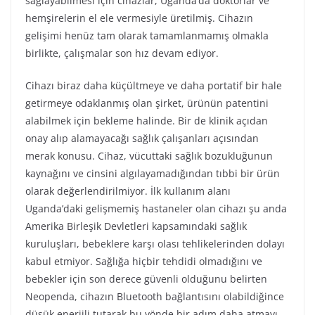
sağlayabilmesi için cihazlar, Uganda’da doktorlar ve
hemşirelerin el ele vermesiyle üretilmiş. Cihazın
gelişimi henüz tam olarak tamamlanmamış olmakla
birlikte, çalışmalar son hız devam ediyor.
Cihazı biraz daha küçültmeye ve daha portatif bir hale
getirmeye odaklanmış olan şirket, ürünün patentini
alabilmek için bekleme halinde. Bir de klinik açıdan
onay alıp alamayacağı sağlık çalışanları açısından
merak konusu. Cihaz, vücuttaki sağlık bozukluğunun
kaynağını ve cinsini algılayamadığından tıbbi bir ürün
olarak değerlendirilmiyor. İlk kullanım alanı
Uganda’daki gelişmemiş hastaneler olan cihazı şu anda
Amerika Birleşik Devletleri kapsamındaki sağlık
kuruluşları, bebeklere karşı olası tehlikelerinden dolayı
kabul etmiyor. Sağlığa hiçbir tehdidi olmadığını ve
bebekler için son derece güvenli olduğunu belirten
Neopenda, cihazın Bluetooth bağlantısını olabildiğince
düşük enerjili tutarak bu yönde bir adım daha atmayı