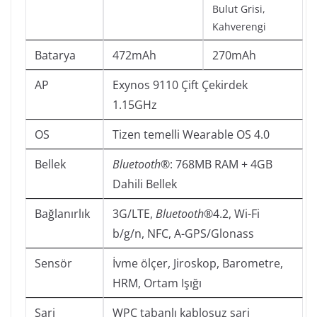
Bulut Grisi,
Kahverengi
Batarya
472mAh
270mAh
AP
Exynos 9110 Çift Çekirdek
1.15GHz
OS
Tizen temelli Wearable OS 4.0
Bellek
Bluetooth®
: 768MB RAM + 4GB
Dahili Bellek
Bağlanırlık
3G/LTE,
B
luetooth®
4.2, Wi-Fi
b/g/n, NFC, A-GPS/Glonass
Sensör
İvme ölçer, Jiroskop, Barometre,
HRM, Ortam Işığı
Şarj
WPC tabanlı kablosuz şarj