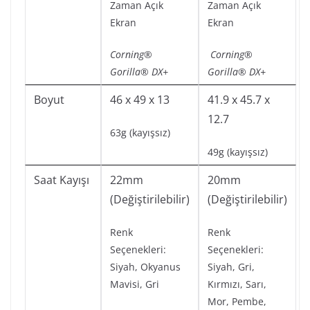
Zaman Açık
Zaman Açık
Ekran
Ekran
Corning®
Corning®
Gorilla® DX+
Gorilla® DX+
Boyut
46 x 49 x 13
41.9 x 45.7 x
12.7
63g (kayışsız)
49g (kayışsız)
Saat Kayışı
22mm
20mm
(Değiştirilebilir)
(Değiştirilebilir)
Renk
Renk
Seçenekleri:
Seçenekleri:
Siyah, Okyanus
Siyah, Gri,
Mavisi, Gri
Kırmızı, Sarı,
Mor, Pembe,