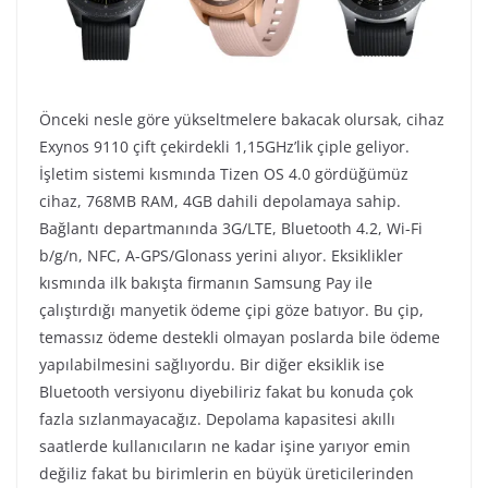
Önceki nesle göre yükseltmelere bakacak olursak, cihaz
Exynos 9110 çift çekirdekli 1,15GHz’lik çiple geliyor.
İşletim sistemi kısmında Tizen OS 4.0 gördüğümüz
cihaz, 768MB RAM, 4GB dahili depolamaya sahip.
Bağlantı departmanında 3G/LTE, Bluetooth 4.2, Wi-Fi
b/g/n, NFC, A-GPS/Glonass yerini alıyor. Eksiklikler
kısmında ilk bakışta firmanın Samsung Pay ile
çalıştırdığı manyetik ödeme çipi göze batıyor. Bu çip,
temassız ödeme destekli olmayan poslarda bile ödeme
yapılabilmesini sağlıyordu. Bir diğer eksiklik ise
Bluetooth versiyonu diyebiliriz fakat bu konuda çok
fazla sızlanmayacağız. Depolama kapasitesi akıllı
saatlerde kullanıcıların ne kadar işine yarıyor emin
değiliz fakat bu birimlerin en büyük üreticilerinden