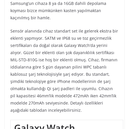
Samsung’un cihaza 8 ya da 16GB dahili depolama
koyması bizce mümkünken kasten yapılmaktan
kaçınılmış bir hamle.
Sensör alanında cihaz standart set ile gelerek ekstra bir
eklenti yapmıyor. 5ATM ve IP68 su ve toz geçirmezlik
sertifikaları da doğal olarak Galaxy Watch’da yerini
alıyor. Güzel bir eklenti olan şok dayanıklılık sertifikası
MIL-STD-810G ise hoş bir eklenti olmuş. Cihaz, firmanın
iddialarına göre 5 gün dayanan pilini WPC tabanlı
kablosuz şarj teknolojisiyle şarj ediyor. Bu standart,
şimdiki teknolojiye göre iPhone modellerinin de şarj
olmakta kullandığı Qi şarj padleri ile uyumlu. Cihazın
pil kapasitesi 46mm’lik modelde 472mAh iken 42mm’lik
modelde 270mAh seviyesinde. Detaylı özellikleri
aşağıdaki tablodan inceleyebilirsiniz.
Galaxy Watch