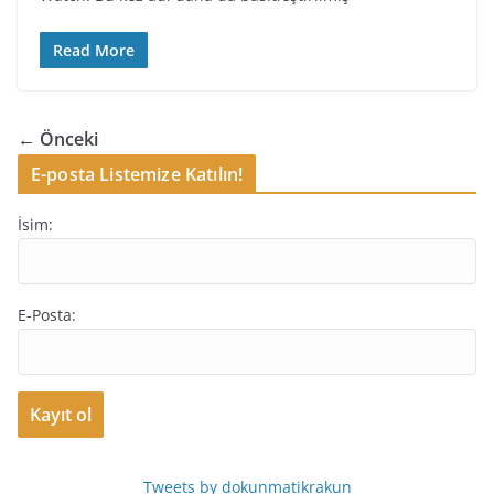
Read More
← Önceki
E-posta Listemize Katılın!
İsim:
E-Posta:
Tweets by dokunmatikrakun