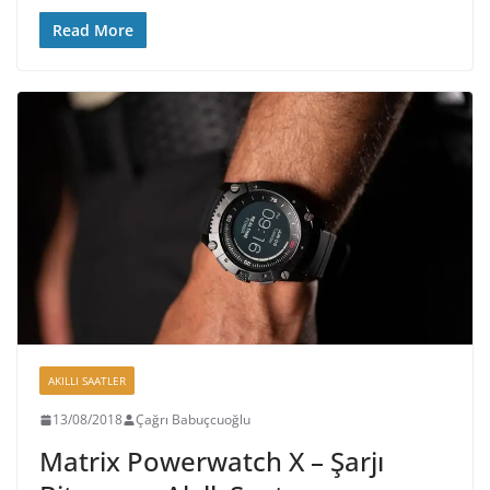
Read More
AKILLI SAATLER
13/08/2018
Çağrı Babuçcuoğlu
Matrix Powerwatch X – Şarjı