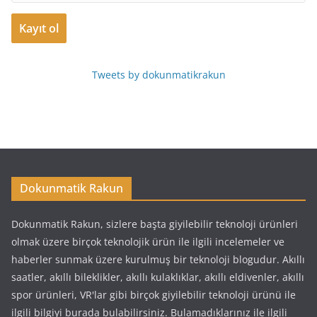
Tweets by dokunmatikrakun
Dokunmatik Rakun
Dokunmatik Rakun, sizlere başta giyilebilir teknoloji ürünleri
olmak üzere birçok teknolojik ürün ile ilgili incelemeler ve
haberler sunmak üzere kurulmuş bir teknoloji blogudur. Akıllı
saatler, akıllı bileklikler, akıllı kulaklıklar, akıllı eldivenler, akıllı
spor ürünleri, VR'lar gibi birçok giyilebilir teknoloji ürünü ile
ilgili bilgiyi burada bulabilirsiniz. Bulamadıklarınız ile ilgili