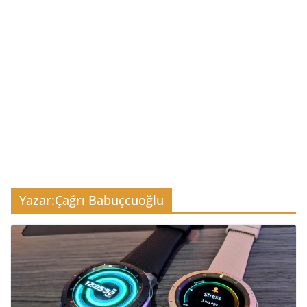
Yazar:
Çağrı Babuçcuoğlu