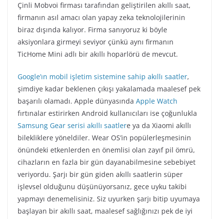
Çinli Mobvoi firması tarafından geliştirilen akıllı saat,
firmanın asıl amacı olan yapay zeka teknolojilerinin
biraz dışında kalıyor. Firma sanıyoruz ki böyle
aksiyonlara girmeyi seviyor çünkü aynı firmanın
TicHome Mini adlı bir akıllı hoparlörü de mevcut.
Google’ın mobil işletim sistemine sahip akıllı saatler
,
şimdiye kadar beklenen çıkışı yakalamada maalesef pek
başarılı olamadı. Apple dünyasında
Apple Watch
fırtınalar estirirken Android kullanıcıları ise çoğunlukla
Samsung Gear serisi akıllı saatler
e ya da Xiaomi akıllı
bilekliklere yöneldiler. Wear OS’in popülerleşmesinin
önündeki etkenlerden en önemlisi olan zayıf pil ömrü,
cihazların en fazla bir gün dayanabilmesine sebebiyet
veriyordu. Şarjı bir gün giden akıllı saatlerin süper
işlevsel olduğunu düşünüyorsanız, gece uyku takibi
yapmayı denemelisiniz. Siz uyurken şarjı bitip uyumaya
başlayan bir akıllı saat, maalesef sağlığınızı pek de iyi