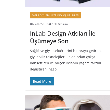
DIĞER GIYILEBILIR TEKNOLOJI ÜRÜNLERI
27/07/2018
Atik Yıldırım
InLab Design Atkıları İle
Üşümeye Son
Sağlık ve giysi sektörlerini bir araya getiren,
giyilebilir teknolojileri ile adından çokça
bahsettiren ve birçok insanın yaşam tarzını
değiştiren InLab
Read More