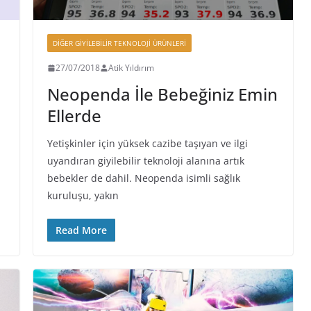
DIĞER GIYILEBILIR TEKNOLOJI ÜRÜNLERI
27/07/2018
Atik Yıldırım
Neopenda İle Bebeğiniz Emin
Ellerde
Yetişkinler için yüksek cazibe taşıyan ve ilgi
uyandıran giyilebilir teknoloji alanına artık
bebekler de dahil. Neopenda isimli sağlık
kuruluşu, yakın
Read More